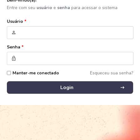
Bem-vindo(a)!
Entre com seu
usuário
e
senha
para acessar o sistema
Usuário
*
person
Senha
*
lock
Manter-me conectado
Esqueceu sua senha?
arrow_right_alt
Login